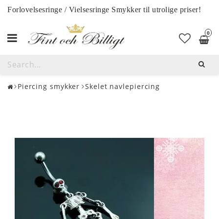
Forlovelsesringe / Vielsesringe Smykker til utrolige priser!
0
Toggle
navigation
Piercing smykker
Skelet navlepiercing