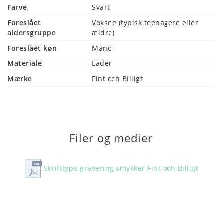
Family Pearl er skabt til at bevare minder. Tilpas 
Farve
Svart
armbåndet med 
navne
 på 
børn
, 
familiemedlemmer
 eller 
Foreslået
Voksne (typisk teenagere eller 
vigtige datoer
. Det elegante og robuste design gør det 
aldersgruppe
ældre)
ideelt til både hverdag og særlige anledninger.
Foreslået køn
Mand
En oplagt 
gaveidé
 til 
fødselsdag
, 
fars dag
, 
mors dag
 eller 
som en 
personlig gave
 til dig selv.
Materiale
Läder
Mærke
Fint och Billigt
Filer og medier
Skrifttype gravering smykker Fint och Billigt