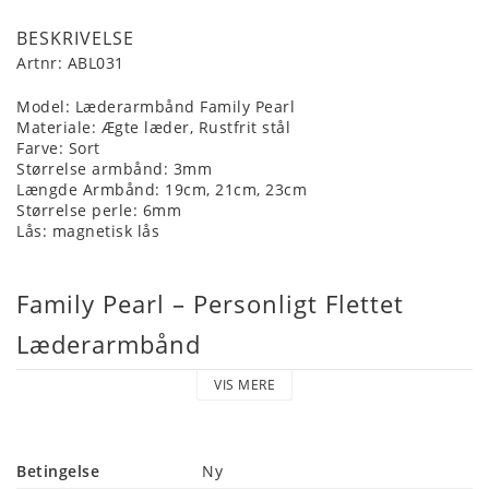
BESKRIVELSE
Artnr: ABL031
Model: Læderarmbånd Family Pearl
Materiale: Ægte læder, Rustfrit stål
Farve: Sort
Størrelse armbånd: 3mm
Længde Armbånd: 19cm, 21cm, 23cm
Størrelse perle: 6mm
Lås: magnetisk lås
Family Pearl – Personligt Flettet 
Læderarmbånd
VIS MERE
Family Pearl er fremstillet af 
kvalitetslæder
 og rustfrit 
stål, hvilket sikrer både
 holdbarhed
 og 
komfort
 i 
hverdagen.
Betingelse
Ny